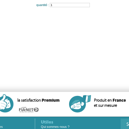
quantité :
la satisfaction
Premium
Produit en
France
et sur mesure
Utiles
S
es
Qui sommes-nous ?