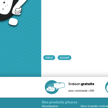
retour
accueil
livraison
gratuite
pour commande >299
Nos produits phares
Moustiquaires
Store à bandes vertical