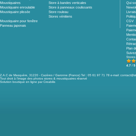
Moustiquaires
Store à bandes verticales
Qui s
Moustiquaire enroulable
Store à panneaux coulissants
Newsle
Moustiquaire plissée
Store rouleau
Livrai
Stores vénitiens
Politiq
Moustiquaire pour fenêtre
CGV
Panneau japonais
Paieme
Paieme
Mentio
Conta
Rétrac
Plan d
Suive
Stores
4.7
/
5
Z.A.C de Masquère, 31220 - Cazères / Garonne (France) Tel : 05 61 97 71 78 e-mail :
contact@st
Tout droit à l'image des photos stores & moustiquaires réservé
Solution boutique en ligne par Creabilis