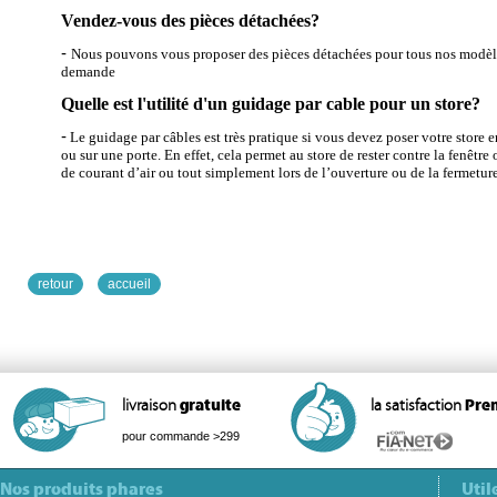
Vendez-vous des pièces détachées?
-
Nous pouvons vous proposer des pièces détachées pour tous nos modèles
demande
Quelle est l'utilité d'un guidage par cable pour un store?
-
Le guidage par câbles est très pratique si vous devez poser votre store 
ou sur une porte.
En effet, cela permet au store de rester contre la fenêtre 
de courant d’air ou tout simplement lors de l’ouverture ou de la fermeture
retour
accueil
livraison
gratuite
la satisfaction
Pre
pour commande >299
Nos produits phares
Util